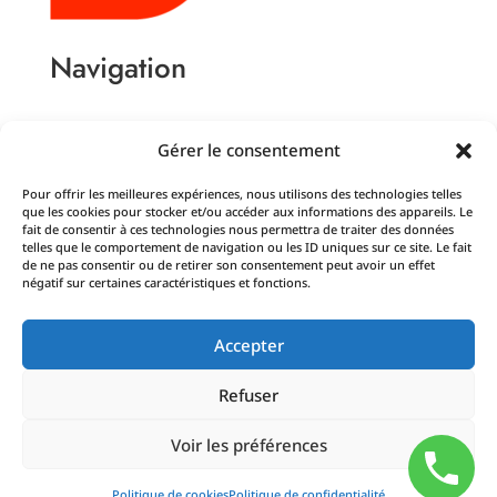
Navigation
Accueil Actualités
Gérer le consentement
Pour offrir les meilleures expériences, nous utilisons des technologies telles
Le Coworking à Dijon
que les cookies pour stocker et/ou accéder aux informations des appareils. Le
fait de consentir à ces technologies nous permettra de traiter des données
Louer un bureau à l’heure à Dijon
telles que le comportement de navigation ou les ID uniques sur ce site. Le fait
Domiciliation d’entreprise à Dijon
de ne pas consentir ou de retirer son consentement peut avoir un effet
négatif sur certaines caractéristiques et fonctions.
Conseils pro
Accepter
Coworking
Domiciliation
Refuser
Location ponctuelle
Voir les préférences
Politique de cookies
Politique de confidentialité